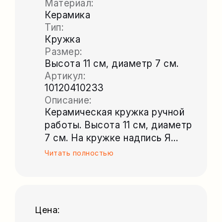
Материал:
Керамика
Тип:
Кружка
Размер:
Высота 11 см, диаметр 7 см.
Артикул:
10120410233
Описание:
Керамическая кружка ручной
работы. Высота 11 см, диаметр
7 см. На кружке надпись Я
<сердечко> ФКСМ (имеется в
Читать полностью
виду Футбольный клуб Спартак
Москва). Автор Женя Палчихин.
Цена: