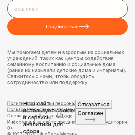
Подписаться
Мы помогаем детям и взрослым из социальных
учреждений, таких как центры содействия
семейному воспитанию и социальные дома
(ранее их называли детские дома и интернаты).
Свяжитесь с нами, чтобы обсудить
сотрудничество или поддержку.
Наш сайт
Политика обработки персональных данных
Отказаться
Пользовательское соглашение
использует cookie
Согласен
Сделано с любовью в
и сервисы
Информация на сайте предназначена для аудитории
аналитики для
0+
сбора
© 1997-2026 БФ «Дети Марии»