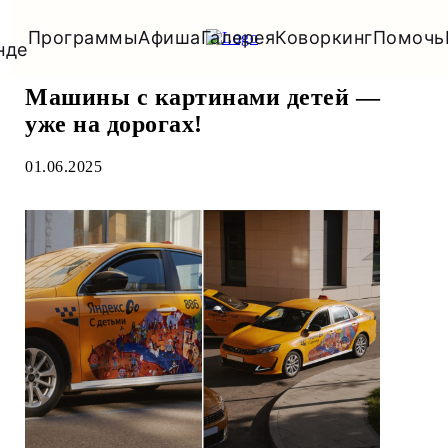
Миссия
Новости
Команда
Наши
Афиша
Коворкинг
Программы
Галерея
Помочь
нде
Машины с картинами детей —
уже на дорогах!
01.06.2025