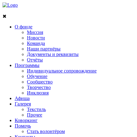
✖
О фонде
Миссия
Новости
Команда
Наши партнёры
Документы и реквизиты
Отчёты
Программы
Индивидуальное сопровождение
Обучение
Сообщество
Творчество
Инклюзия
Афиша
Галерея
Текстиль
Прочее
Коворкинг
Помочь
Стать волонтёром
Контакты