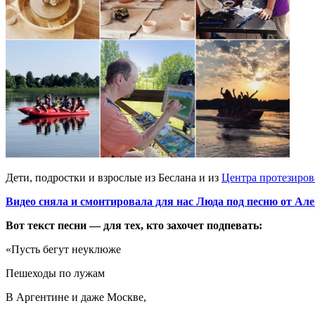
Дети, подростки и взрослые из Беслана и из
Центра протезиров
Видео сняла и смонтировала для нас Люда под песню от А
Вот текст песни — для тех, кто захочет подпевать:
«Пусть бегут неуклюже
Пешеходы по лужам
В Аргентине и даже Москве,