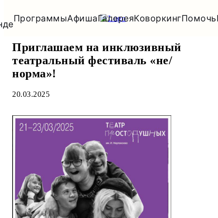
Миссия
Новости
Команда
Наши
Афиша
Коворкинг
Программы
Галерея
Помочь
нде
Приглашаем на инклюзивный
театральный фестиваль «не/
норма»!
20.03.2025