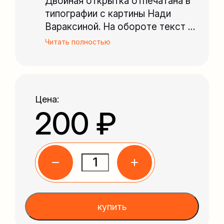
Двойная открытка отпечатана в
типографии с картины Нади
Вараксиной. На обороте текст о
фонде и контакты. Внутри
Читать полностью
разворот белый, без текста.
Размер 21х15 см. В комплетке
белый конверт.
Цена:
200 ₽
купить